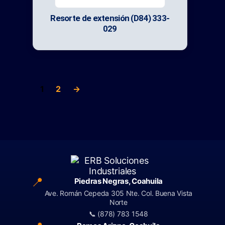
Resorte de extensión (D84) 333-
029
1
2
→
📍
Piedras Negras, Coahuila
Ave. Román Cepeda 305 Nte. Col. Buena Vista
Norte
📞 (878) 783 1548