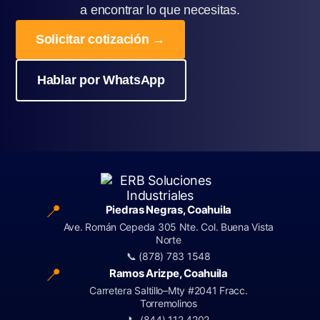
a encontrar lo que necesitas.
Solicitar cotización →
Hablar por WhatsApp
📍
Piedras Negras, Coahuila
Ave. Román Cepeda 305 Nte. Col. Buena Vista
Norte
📞 (878) 783 1548
📍
Ramos Arizpe, Coahuila
Carretera Saltillo–Mty #2041 Fracc.
Torremolinos
📞 (844) 112 4202