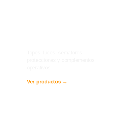
Accesorios de
Andén
Topes, luces, semaforos,
protecciones y complementos
operativos.
Ver productos →
Refacciones