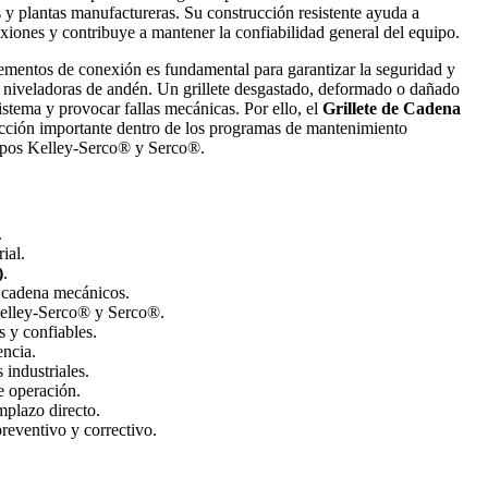
s y plantas manufactureras. Su construcción resistente ayuda a
xiones y contribuye a mantener la confiabilidad general del equipo.
lementos de conexión es fundamental para garantizar la seguridad y
s niveladoras de andén. Un grillete desgastado, deformado o dañado
stema y provocar fallas mecánicas. Por ello, el
Grillete de Cadena
cción importante dentro de los programas de mantenimiento
uipos Kelley-Serco® y Serco®.
.
ial.
)
.
 cadena mecánicos.
elley-Serco® y Serco®.
 y confiables.
encia.
 industriales.
e operación.
mplazo directo.
reventivo y correctivo.