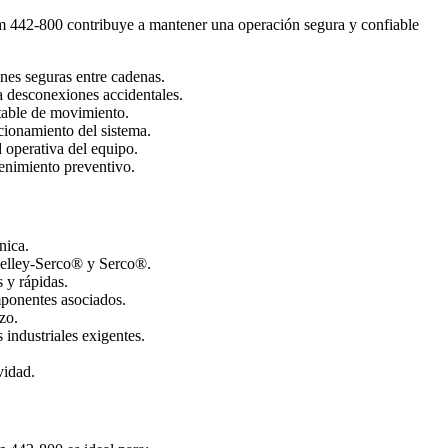
m 442-800 contribuye a mantener una operación segura y confiable
es seguras entre cadenas.
a desconexiones accidentales.
table de movimiento.
cionamiento del sistema.
d operativa del equipo.
nimiento preventivo.
nica.
elley-Serco® y Serco®.
 y rápidas.
ponentes asociados.
zo.
 industriales exigentes.
vidad.