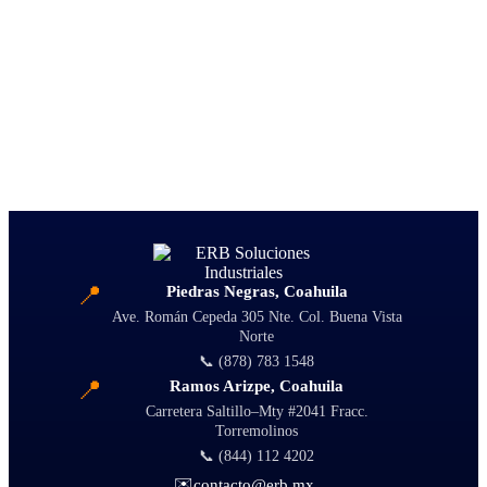
📍
Piedras Negras, Coahuila
Ave. Román Cepeda 305 Nte. Col. Buena Vista
Norte
📞 (878) 783 1548
📍
Ramos Arizpe, Coahuila
Carretera Saltillo–Mty #2041 Fracc.
Torremolinos
📞 (844) 112 4202
✉️
contacto@erb.mx