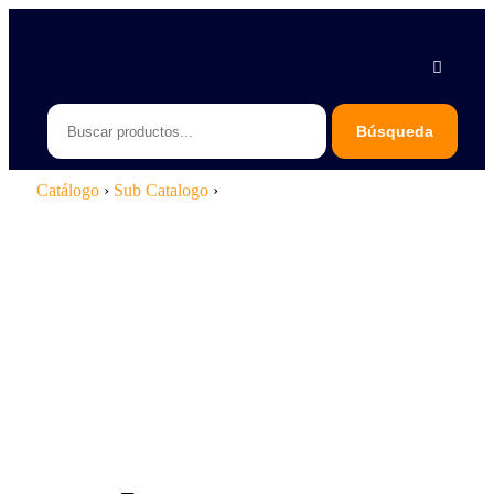
Piedras Negras 878 783 1548
Saltillo 844 112 4202
contacto@erb.mx
Catálogo
›
Sub Catalogo
›