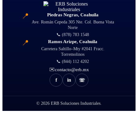
📍
Piedras Negras, Coahuila
Ave. Román Cepeda 305 Nte. Col. Buena Vista
Norte
📞 (878) 783 1548
📍
Ramos Arizpe, Coahuila
Carretera Saltillo–Mty #2041 Fracc.
Torremolinos
📞 (844) 112 4202
✉️
contacto@erb.mx
f
in
☏
© 2026
ERB Soluciones Industriales.