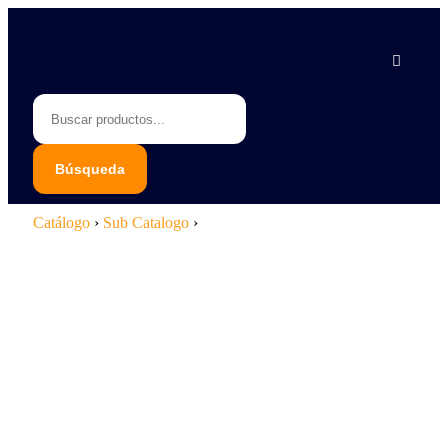
Piedras Negras 878 783 1548
Saltillo 844 112 4202
contacto@erb.mx
Catálogo
›
Sub Catalogo
›