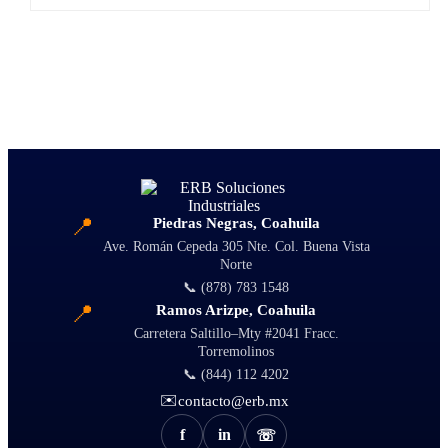
📍
Piedras Negras, Coahuila
Ave. Román Cepeda 305 Nte. Col. Buena Vista
Norte
📞 (878) 783 1548
📍
Ramos Arizpe, Coahuila
Carretera Saltillo–Mty #2041 Fracc.
Torremolinos
📞 (844) 112 4202
✉️
contacto@erb.mx
f
in
☏