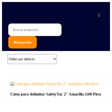
Piedras Negras 878 783 1548
Saltillo 844 112 4202
contacto@erb.mx
Cinta para delimitar SafetyTac 2″ Amarilla (100 Pies)