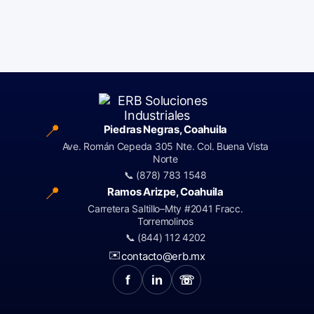
📍
Piedras Negras, Coahuila
Ave. Román Cepeda 305 Nte. Col. Buena Vista
Norte
📞 (878) 783 1548
📍
Ramos Arizpe, Coahuila
Carretera Saltillo–Mty #2041 Fracc.
Torremolinos
📞 (844) 112 4202
✉️
contacto@erb.mx
f
in
☏