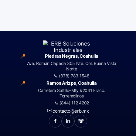
📍
Piedras Negras, Coahuila
Ave. Román Cepeda 305 Nte. Col. Buena Vista
Norte
📞 (878) 783 1548
📍
Ramos Arizpe, Coahuila
Carretera Saltillo–Mty #2041 Fracc.
Torremolinos
📞 (844) 112 4202
✉️
contacto@erb.mx
f
in
☏