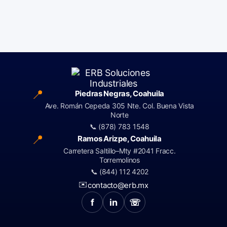
📍
Piedras Negras, Coahuila
Ave. Román Cepeda 305 Nte. Col. Buena Vista
Norte
📞 (878) 783 1548
📍
Ramos Arizpe, Coahuila
Carretera Saltillo–Mty #2041 Fracc.
Torremolinos
📞 (844) 112 4202
✉️
contacto@erb.mx
f
in
☏