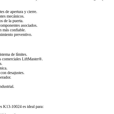
es de apertura y cierre.
stes mecánicos.
s de la puerta.
componentes asociados.
n más confiable.
nimiento preventivo.
istema de límites.
 comerciales LiftMaster®.
a.
nica.
 con desajustes.
perador.
dustrial.
es K13-10024 es ideal para: