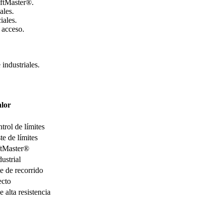
iftMaster®.
ales.
iales.
 acceso.
 industriales.
lor
trol de límites
te de límites
ftMaster®
ustrial
te de recorrido
ecto
 alta resistencia