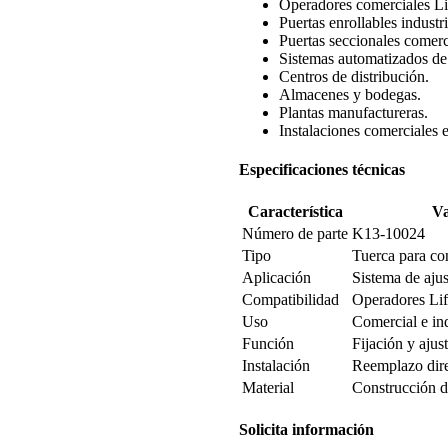
Operadores comerciales L
Puertas enrollables industri
Puertas seccionales comerc
Sistemas automatizados de
Centros de distribución.
Almacenes y bodegas.
Plantas manufactureras.
Instalaciones comerciales e
Especificaciones técnicas
Característica
Va
Número de parte
K13-10024
Tipo
Tuerca para con
Aplicación
Sistema de ajus
Compatibilidad
Operadores Li
Uso
Comercial e ind
Función
Fijación y ajus
Instalación
Reemplazo dir
Material
Construcción de
Solicita información