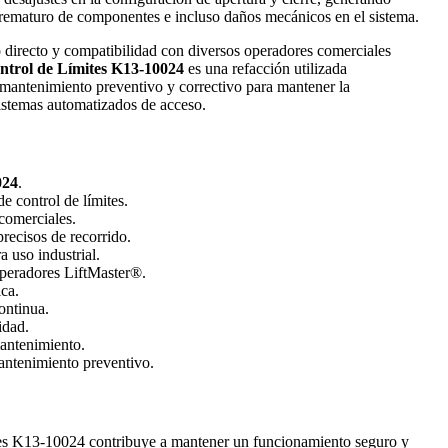
prematuro de componentes e incluso daños mecánicos en el sistema.
 directo y compatibilidad con diversos operadores comerciales
ntrol de Límites K13-10024
es una refacción utilizada
mantenimiento preventivo y correctivo para mantener la
sistemas automatizados de acceso.
024
.
 control de límites.
comerciales.
recisos de recorrido.
a uso industrial.
peradores LiftMaster®.
ca.
ontinua.
idad.
mantenimiento.
antenimiento preventivo.
es K13-10024 contribuye a mantener un funcionamiento seguro y