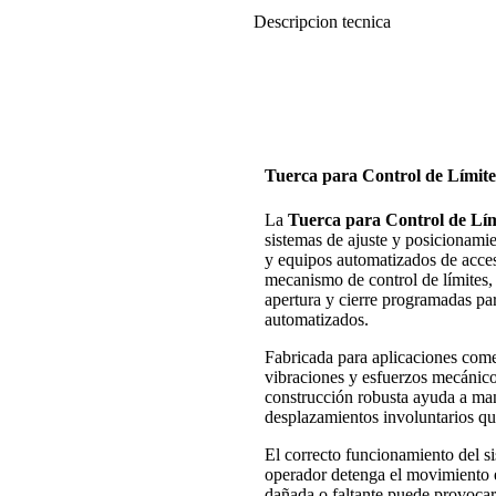
Descripcion tecnica
Tuerca para Control de Límit
La
Tuerca para Control de Lí
sistemas de ajuste y posicionami
y equipos automatizados de acce
mecanismo de control de límites, 
apertura y cierre programadas par
automatizados.
Fabricada para aplicaciones comer
vibraciones y esfuerzos mecánico
construcción robusta ayuda a mant
desplazamientos involuntarios que
El correcto funcionamiento del si
operador detenga el movimiento e
dañada o faltante puede provocar 