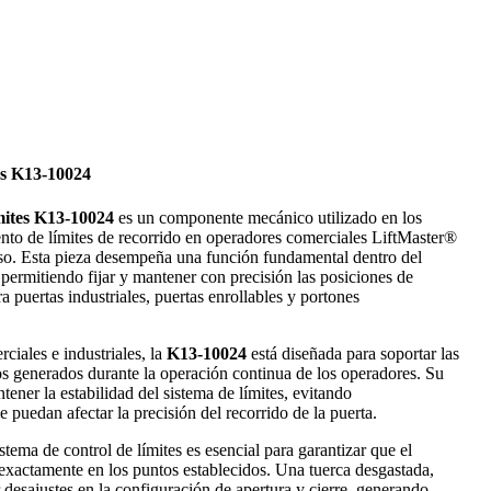
es K13-10024
mites K13-10024
es un componente mecánico utilizado en los
ento de límites de recorrido en operadores comerciales LiftMaster®
so. Esta pieza desempeña una función fundamental dentro del
permitiendo fijar y mantener con precisión las posiciones de
a puertas industriales, puertas enrollables y portones
ciales e industriales, la
K13-10024
está diseñada para soportar las
s generados durante la operación continua de los operadores. Su
ener la estabilidad del sistema de límites, evitando
 puedan afectar la precisión del recorrido de la puerta.
stema de control de límites es esencial para garantizar que el
xactamente en los puntos establecidos. Una tuerca desgastada,
desajustes en la configuración de apertura y cierre, generando