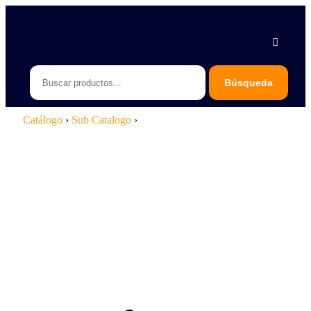
Piedras Negras 878 783 1548
Saltillo 844 112 4202
contacto@erb.mx
Catálogo
›
Sub Catalogo
›