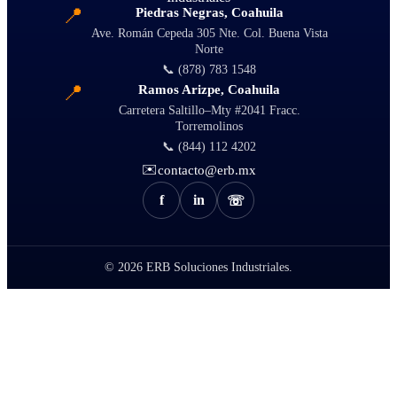
📍
Piedras Negras, Coahuila
Ave. Román Cepeda 305 Nte. Col. Buena Vista
Norte
📞 (878) 783 1548
📍
Ramos Arizpe, Coahuila
Carretera Saltillo–Mty #2041 Fracc.
Torremolinos
📞 (844) 112 4202
✉️
contacto@erb.mx
f
in
☏
© 2026
ERB Soluciones Industriales.