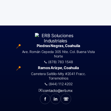
📍
Piedras Negras, Coahuila
Ave. Román Cepeda 305 Nte. Col. Buena Vista
Norte
📞 (878) 783 1548
📍
Ramos Arizpe, Coahuila
Carretera Saltillo–Mty #2041 Fracc.
Torremolinos
📞 (844) 112 4202
✉️
contacto@erb.mx
f
in
☏