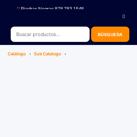
Piedras Negras 878 783 1548
Saltillo 844 112 4202
contacto@erb.mx
Catálogo
›
Sub Catalogo
›