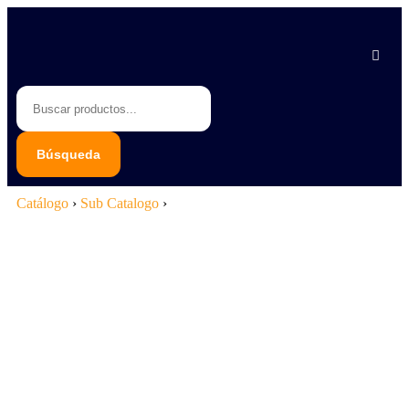
Piedras Negras 878 783 1548
Saltillo 844 112 4202
contacto@erb.mx
Catálogo
›
Sub Catalogo
›