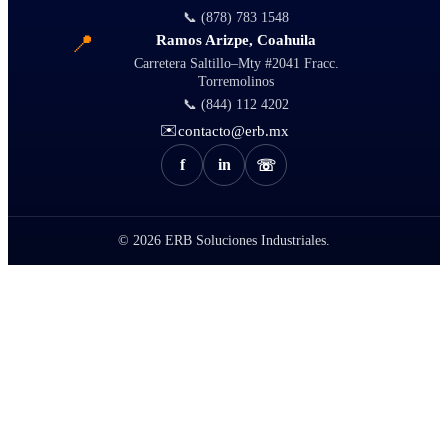
📞 (878) 783 1548
📍
Ramos Arizpe, Coahuila
Carretera Saltillo–Mty #2041 Fracc.
Torremolinos
📞 (844) 112 4202
✉️
contacto@erb.mx
f
in
☏
© 2026
ERB Soluciones Industriales.