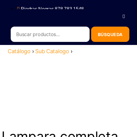
Piedras Negras 878 783 1548
Saltillo 844 112 4202
contacto@erb.mx
Catálogo
›
Sub Catalogo
›
Lampara completa