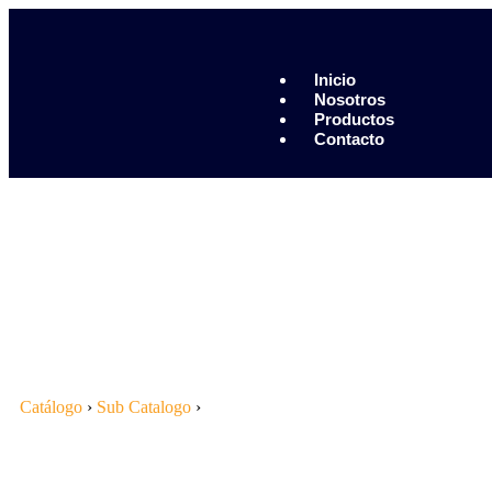
Piedras Negras 878 783 1548
Saltillo 844 112 4202
Inicio
contacto@erb.mx
Nosotros
Productos
Contacto
Catálogo
›
Sub Catalogo
›