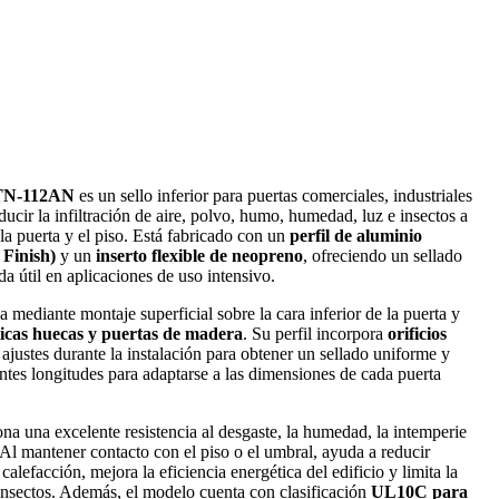
BTN-112AN
es un sello inferior para puertas comerciales, industriales
ducir la infiltración de aire, polvo, humo, humedad, luz e insectos a
 la puerta y el piso. Está fabricado con un
perfil de aluminio
 Finish)
y un
inserto flexible de neopreno
, ofreciendo un sellado
a útil en aplicaciones de uso intensivo.
la mediante montaje superficial sobre la cara inferior de la puerta y
icas huecas y puertas de madera
. Su perfil incorpora
orificios
ajustes durante la instalación para obtener un sellado uniforme y
entes longitudes para adaptarse a las dimensiones de cada puerta
na una excelente resistencia al desgaste, la humedad, la intemperie
 Al mantener contacto con el piso o el umbral, ayuda a reducir
alefacción, mejora la eficiencia energética del edificio y limita la
insectos. Además, el modelo cuenta con clasificación
UL10C para