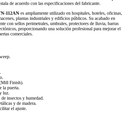
tala de acuerdo con las especificaciones del fabricante.
BTN-112AN
es ampliamente utilizado en hospitales, hoteles, oficinas,
macenes, plantas industriales y edificios públicos. Su acabado en
te con sellos perimetrales, umbrales, protectores de lluvia, barras
tectónicos, proporcionando una solución profesional para mejorar el
ertas comerciales.
Sweep.
.
o.
Mill Finish).
e la puerta.
y luz.
o de insectos y humedad.
tálicas y de madera.
litar el ajuste.