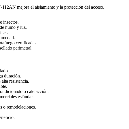
12AN mejora el aislamiento y la protección del acceso.
e insectos.
 de humo y luz.
tica.
 humedad.
tafuego certificadas.
ellado perimetral.
lado.
ga duración.
alta resistencia.
able.
ondicionado o calefacción.
erciales estándar.
os o remodelaciones.
eneficio.