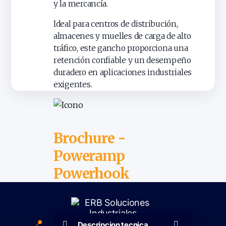
y la mercancía.
Ideal para centros de distribución,
almacenes y muelles de carga de alto
tráfico, este gancho proporciona una
retención confiable y un desempeño
duradero en aplicaciones industriales
exigentes.
Brochure -
Poweramp
Powerhook
Descargar
📍
Piedras Negras, Coahuila
Descripcion tecnica