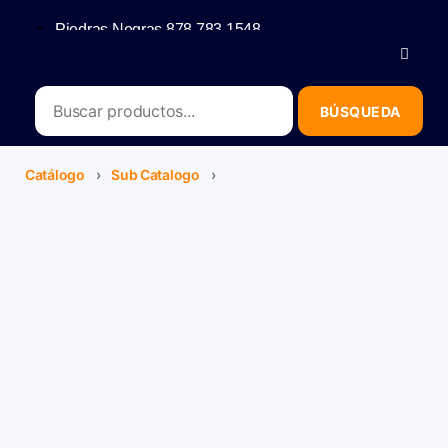
Piedras Negras 878 783 1548
Saltillo 844 112 4202
contacto@erb.mx
Catálogo
›
Sub Catalogo
›