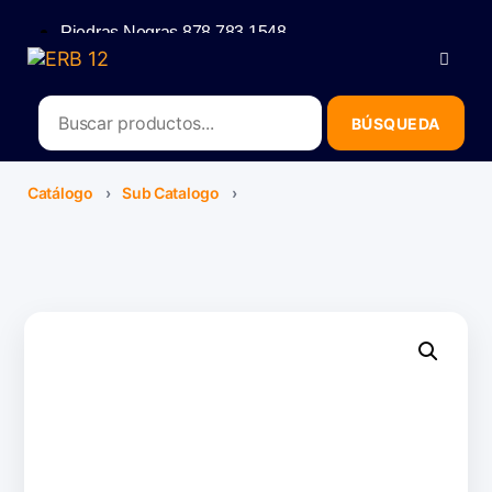
Piedras Negras 878 783 1548
Saltillo 844 112 4202
contacto@erb.mx
Catálogo
›
Sub Catalogo
›