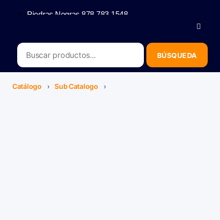
Piedras Negras 878 783 1548
Saltillo 844 112 4202
contacto@erb.mx
Catálogo
›
Sub Catalogo
›