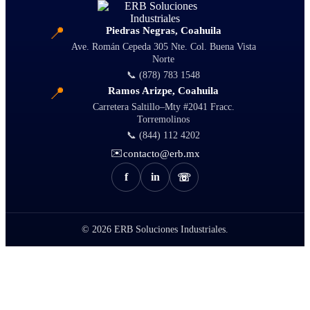
📍
Piedras Negras, Coahuila
Ave. Román Cepeda 305 Nte. Col. Buena Vista
Norte
📞 (878) 783 1548
📍
Ramos Arizpe, Coahuila
Carretera Saltillo–Mty #2041 Fracc.
Torremolinos
📞 (844) 112 4202
✉️
contacto@erb.mx
f
in
☏
© 2026
ERB Soluciones Industriales.