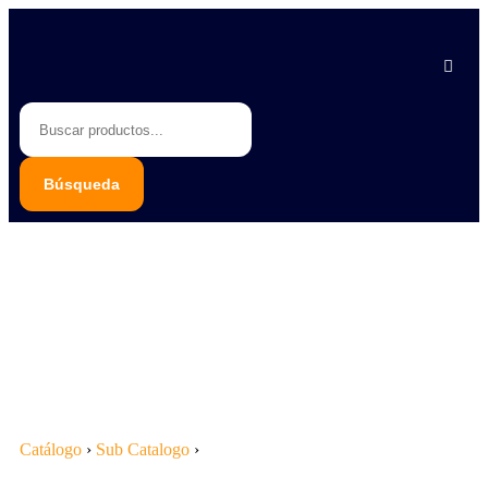
Piedras Negras 878 783 1548
Saltillo 844 112 4202
contacto@erb.mx
Catálogo
›
Sub Catalogo
›