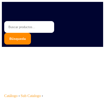
Piedras Negras 878 783 1548
Saltillo 844 112 4202
contacto@erb.mx
Catálogo
›
Sub Catalogo
›