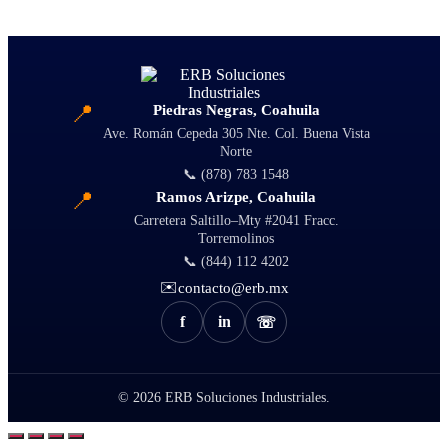
📍
Piedras Negras, Coahuila
Ave. Román Cepeda 305 Nte. Col. Buena Vista
Norte
📞 (878) 783 1548
📍
Ramos Arizpe, Coahuila
Carretera Saltillo–Mty #2041 Fracc.
Torremolinos
📞 (844) 112 4202
✉️
contacto@erb.mx
f
in
☏
© 2026
ERB Soluciones Industriales.