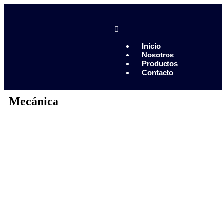
Piedras Negras 878 783 1548
Saltillo 844 112 4202
contacto@erb.mx
Inicio
Nosotros
Productos
Contacto
Mecánica