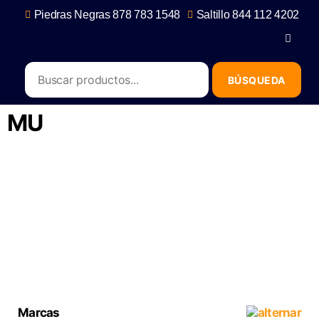
Piedras Negras 878 783 1548
Saltillo 844 112 4202
contacto@erb.mx
MU
Marcas