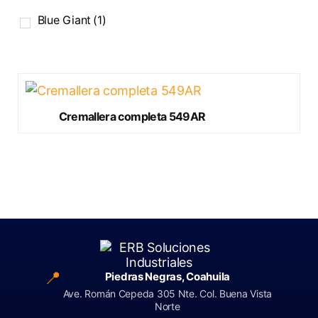
Blue Giant
(1)
Cremallera completa 549AR
📍
Piedras Negras, Coahuila
Ave. Román Cepeda 305 Nte. Col. Buena Vista
Norte