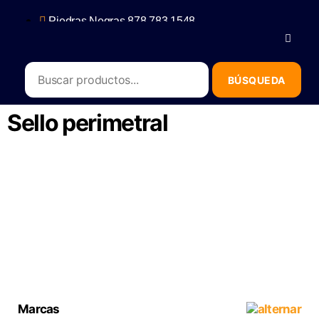
Piedras Negras 878 783 1548
Saltillo 844 112 4202
contacto@erb.mx
Sello perimetral
Marcas