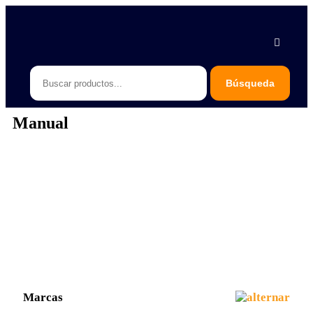
Piedras Negras 878 783 1548
Saltillo 844 112 4202
contacto@erb.mx
Manual
Marcas