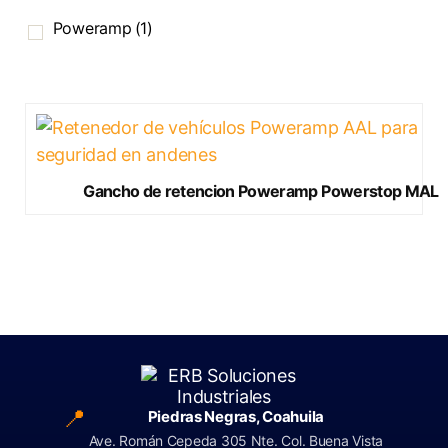
Poweramp
(1)
Gancho de retencion Poweramp Powerstop MAL
📍
Piedras Negras, Coahuila
Ave. Román Cepeda 305 Nte. Col. Buena Vista