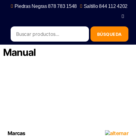
Piedras Negras 878 783 1548
Saltillo 844 112 4202
contacto@erb.mx
Manual
Marcas